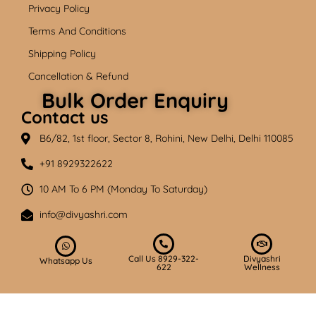
Privacy Policy
Terms And Conditions
Shipping Policy
Cancellation & Refund
Bulk Order Enquiry
Contact us
B6/82, 1st floor, Sector 8, Rohini, New Delhi, Delhi 110085
+91 8929322622
10 AM To 6 PM (Monday To Saturday)
info@divyashri.com
Call Us 8929-322-
Divyashri
Whatsapp Us
622
Wellness