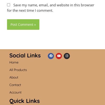
Save my name, email, and website in this browser
for the next time I comment.
Social Links
Home
F
Y
I
a
o
n
c
u
s
All Products
e
t
t
b
u
a
About
o
b
g
o
e
r
k
a
Contact
m
Account
Quick Links