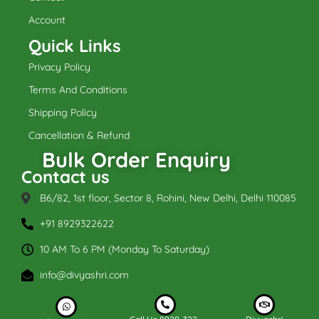
m
Account
Quick Links
Privacy Policy
Terms And Conditions
Shipping Policy
Cancellation & Refund
Bulk Order Enquiry
Contact us
B6/82, 1st floor, Sector 8, Rohini, New Delhi, Delhi 110085
+91 8929322622
10 AM To 6 PM (Monday To Saturday)
info@divyashri.com