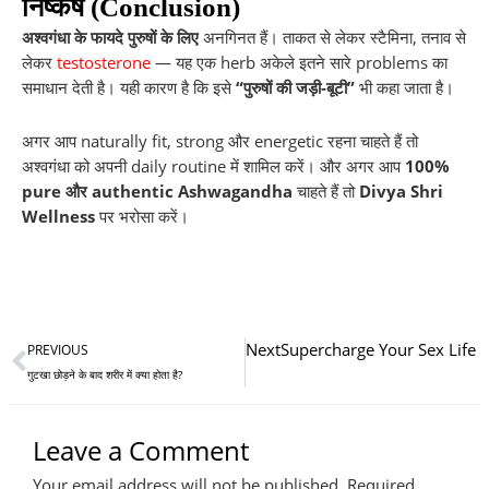
निष्कर्ष (Conclusion)
अश्वगंधा के फायदे पुरुषों के लिए
अनगिनत हैं। ताकत से लेकर स्टैमिना, तनाव से
लेकर
testosterone
— यह एक herb अकेले इतने सारे problems का
समाधान देती है। यही कारण है कि इसे
“पुरुषों की जड़ी-बूटी”
भी कहा जाता है।
अगर आप naturally fit, strong और energetic रहना चाहते हैं तो
अश्वगंधा को अपनी daily routine में शामिल करें। और अगर आप
100%
pure और authentic Ashwagandha
चाहते हैं तो
Divya Shri
Wellness
पर भरोसा करें।
Prev
Next
Supercharge Your Sex Life 
PREVIOUS
गुटखा छोड़ने के बाद शरीर में क्या होता है?
Leave a Comment
Your email address will not be published.
Required