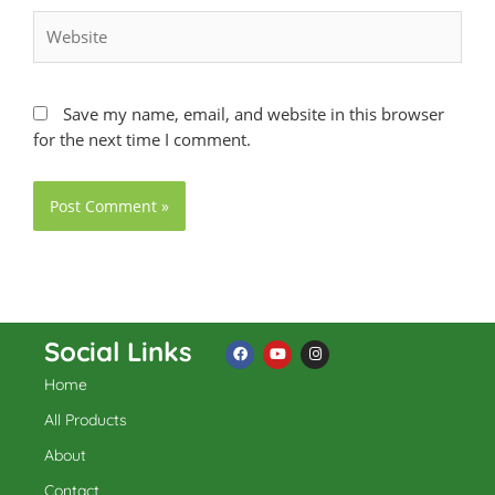
Website
Save my name, email, and website in this browser
for the next time I comment.
Social Links
Home
F
Y
I
a
o
n
c
u
s
All Products
e
t
t
b
u
a
About
o
b
g
o
e
r
k
a
Contact