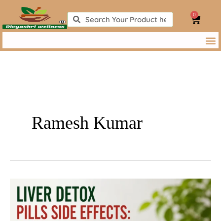
Skip
0
to
Search
Search
Cart
content
Ramesh Kumar
Liver
Detox
Pills
Side