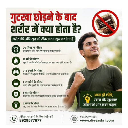
गुटखा
छोड़ने
के
बाद
शरीर
में
क्या
होता
है?