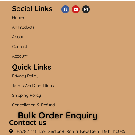
Social Links
Home
F
Y
I
a
o
n
c
u
s
All Products
e
t
t
b
u
a
About
o
b
g
o
e
r
k
a
Contact
m
Account
Quick Links
Privacy Policy
Terms And Conditions
Shipping Policy
Cancellation & Refund
Bulk Order Enquiry
Contact us
B6/82, 1st floor, Sector 8, Rohini, New Delhi, Delhi 110085