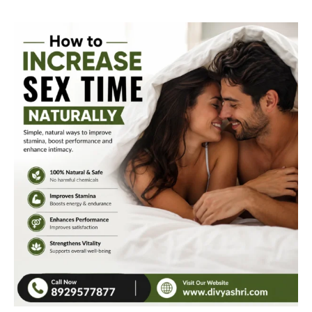
How
to
Increase
Sex
Time
Naturally:
12
Proven
Ways
to
Last
Longer
in
Bed