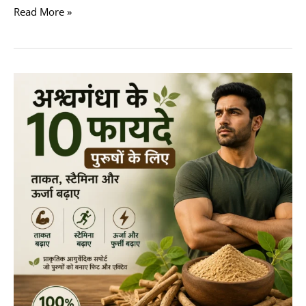
Read More »
अश्वगंधा
के
10
फायदे
पुरुषों
के
लिए:
ताकत,
स्टैमिना
और
ऊर्जा
बढ़ाए
(Ashwagandha
Benefits
For