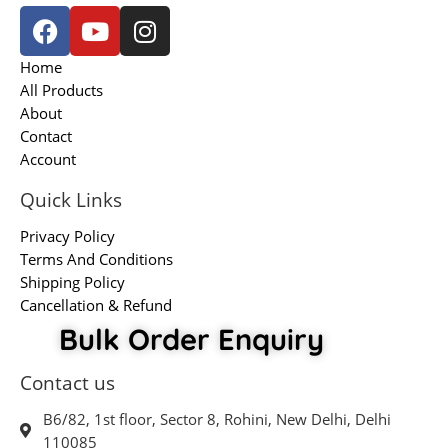
F
Y
I
a
o
n
c
u
s
Home
e
t
t
All Products
b
u
a
About
o
b
g
Contact
Account
o
e
r
k
a
Quick Links
m
Privacy Policy
Terms And Conditions
Shipping Policy
Cancellation & Refund
Bulk Order Enquiry
Contact us
B6/82, 1st floor, Sector 8, Rohini, New Delhi, Delhi
110085